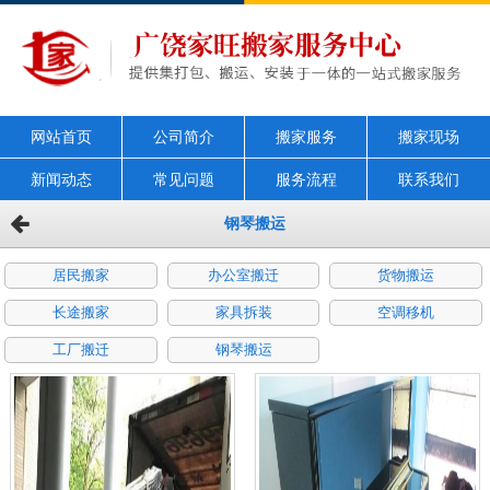
网站首页
公司简介
搬家服务
搬家现场
新闻动态
常见问题
服务流程
联系我们
钢琴搬运
居民搬家
办公室搬迁
货物搬运
长途搬家
家具拆装
空调移机
工厂搬迁
钢琴搬运