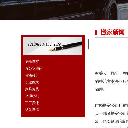
搬家新闻
居民搬家
办公室搬迁
有关人士指出，在
货物搬运
的整治方案是不行
长途搬家
家具拆装
物理。
空调移机
工厂搬迁
广饶搬家公司目前
钢琴搬运
大一部分搬家公司
象，也会影响我们