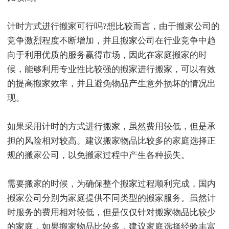
计时方式进行搬家可行吗?想比较而言，由于搬家公司的
竞争激烈程度不断增加，并且搬家公司在行业竞争中趋
向于利用优质的服务赢得市场，因此在家庭搬家的时
候，能够利用专业性比较强的搬家进行搬家，可以有效
的提高搬家效率，并且避免物品产生意外损坏的情况出
现。
如果采用计时的方式进行搬家，虽然费用较低，但是承
担的风险相对较高。建议搬家物品比较多的家庭选择正
规的搬家公司，以免搬家过程中产生各种损失。
需要搬家的时候，为确保整个搬家过程顺利完成，国内
搬家公司分别为家庭提供不同类型的搬家服务。虽然计
时服务的费用相对较低，但是仅仅针对搬家物品比较少
的家庭，如果搬家物品比较多，建议家庭选择经验丰富