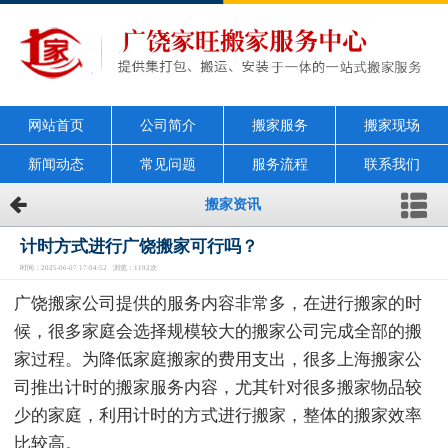
网站首页
公司简介
搬家服务
搬家现场
新闻动态
常见问题
服务流程
联系我们
搬家资讯
计时方式进行广饶搬家可行吗？
时间：2025-06-07 17:04:52 浏览：1192次
广饶搬家公司提供的服务内容非常多，在进行搬家的时
候，很多家庭会选择规模较大的搬家公司完成全部的搬
家过程。为降低家庭搬家的费用支出，很多上海搬家公
司推出计时的搬家服务内容，尤其针对很多搬家物品较
少的家庭，利用计时的方式进行搬家，整体的搬家效率
比较高。